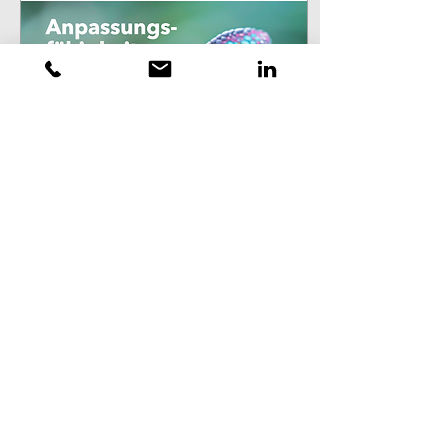
19. Jan. 2025
∙
1
Min.
Anpassungsfähigkeit
als Schlüssel zum
nachhaltigen Erfolg
Wie Flexibilität in einer sich
wandelnden
Konsumlandschaft zur
Königsdisziplin wird In
einer schnelllebigen
Konsumwelt, in der...