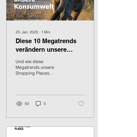
23. Jan. 2025
∙
1
Min.
Diese 10 Megatrends
verändern unsere
Konsumwelt
Und wie diese
Megatrends unsere
Shopping Places
beeinflussen Megatrends
im Handel: Innovationen
für eine neue Konsumwelt
Von...
50
0