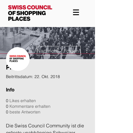
Weitere Optionen
Nachricht
Folgen
Profil
Administrator
Marcel Stoffel
Beitrittsdatum: 22. Okt. 2018
Info
0
Likes erhalten
0
Kommentare erhalten
0
beste Antworten
Die Swiss Council Community ist die 
grösste unabhängige Schweizer 