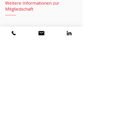
Weitere Informationen zur
Mitgliedschaft
AGB's
Lesen Sie unsere AGB's aufmerksam
durch.
AGB's
Fragen
Sie haben Fragen zur Mitgliedschaft?
Nehmen Sie mit uns Kontakt auf.
info@swisscouncil.swiss