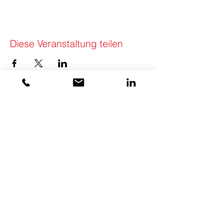
Diese Veranstaltung teilen
KONTAKT
Swiss Council of Shopping Places
SCC (Swiss Council Community) GmbH
Schanzstrasse 1
8330 Pfäffikon ZH
Switzerland
+41 79 456 26
56
info(at)swisscouncil.swiss
AGB
|
IMPRESSUM
|
DATENSCHUTZ
© 2026 BY SWISS COUNCIL OF SHOPPING