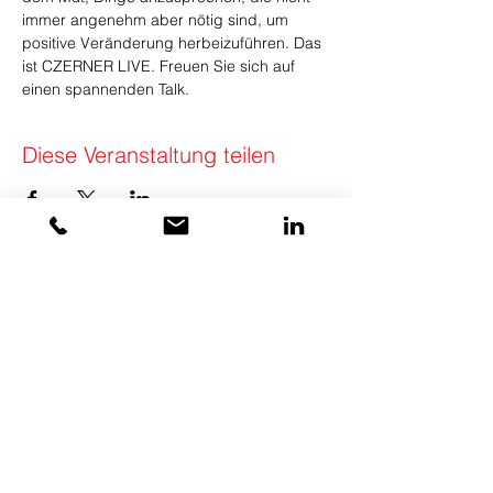
immer angenehm aber nötig sind, um 
positive Veränderung herbeizuführen. Das 
ist CZERNER LIVE. Freuen Sie sich auf 
einen spannenden Talk.
Diese Veranstaltung teilen
KONTAKT
Swiss Council of Shopping Places
SCC (Swiss Council Community) GmbH
Schanzstrasse 1
8330 Pfäffikon ZH
Switzerland
+41 79 456 26
56
info(at)swisscouncil.swiss