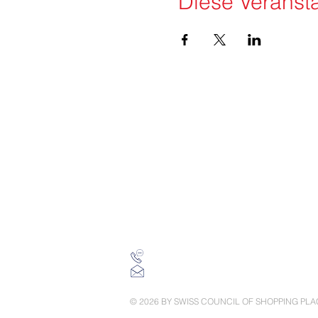
Diese Veransta
KONTAKT
Swiss Council of Shopping Places
SCC (Swiss Council Community) GmbH
Schanzstrasse 1
8330 Pfäffikon ZH
Switzerland
+41 79 456 26 56
info(at)swisscouncil.swiss
© 2026 BY SWISS COUNCIL OF SHOPPING PLA