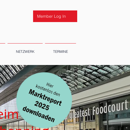
Member Log In
NETZWERK
TERMINE
eim