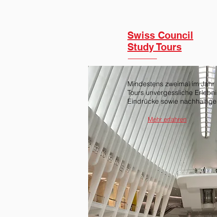
Swiss Council
Study Tours
Mindestens zweimal im Jahr 
Tours unvergessliche Erlebn
Eindrücke sowie nachhaltige
Mehr erfahren