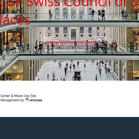
CSP Swiss Council of 
laces