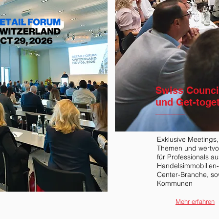
Swiss Counci
und Get-toge
Exklusive Meetings
Themen und wertvol
für Professionals au
Handelsimmobilien
Center-Branche, so
Kommunen
Mehr erfahren