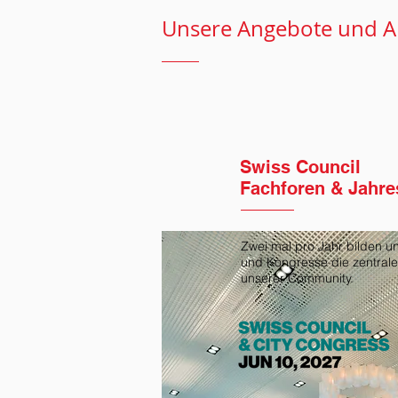
Unsere Angebote und Ak
Swiss Council
Fachforen & Jahr
Zwei mal pro Jahr bilden u
und Kongresse die zentrale
unserer Community.