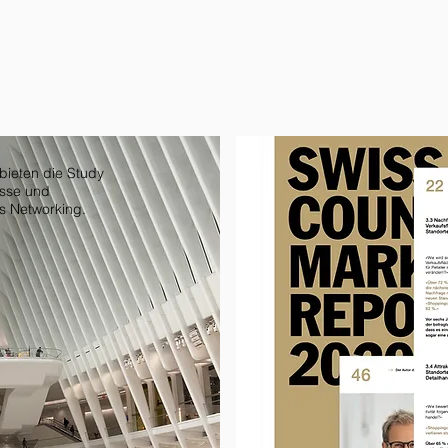
bieten die Study
isse und
s Networking.