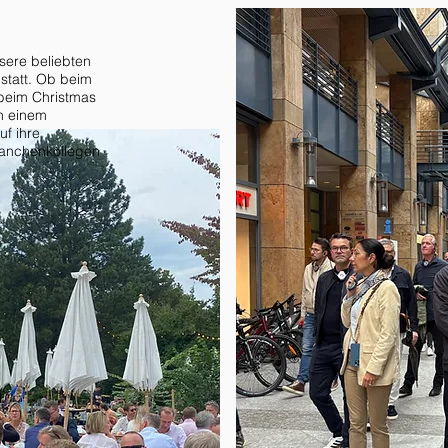
sere beliebten
statt. Ob beim
beim Christmas
in einem
f ihre
ranchenkollegen