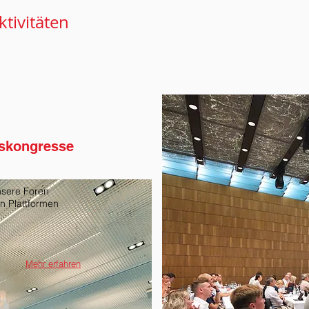
tivitäten
eskongresse
nsere Foren
n Plattformen
Mehr erfahren