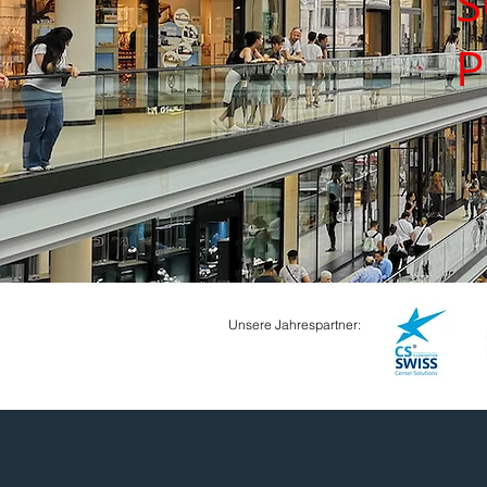
S
P
Unsere Jahrespartner: