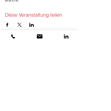
Branche
Diese Veranstaltung teilen
KONTAKT
Swiss Council of Shopping Places
SCC (Swiss Council Community) GmbH
Schanzstrasse 1
8330 Pfäffikon ZH
Switzerland
+41 79 456 26
56
info(at)swisscouncil.swiss
AGB
|
IMPRESSUM
|
DATENSCHUTZ
© 2026 BY SWISS COUNCIL OF SHOPPING
PLACES